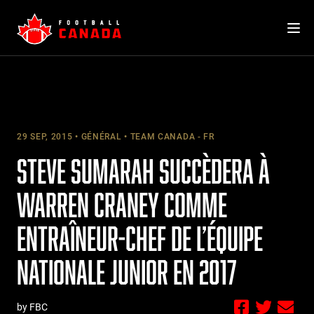
Skip
to
content
29 SEP, 2015
GÉNÉRAL
TEAM CANADA - FR
STEVE SUMARAH SUCCÈDERA À
WARREN CRANEY COMME
ENTRAÎNEUR-CHEF DE L’ÉQUIPE
NATIONALE JUNIOR EN 2017
by FBC