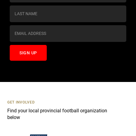
n
s
t
a
n
t
C
o
n
t
a
c
t
U
s
GET INVOLVED
e
Find your local provincial football organization
.
below
P
l
e