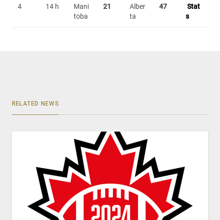
4
14 h
Mani
21
Alber
47
Stat
toba
ta
s
RELATED NEWS