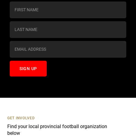
C
o
n
s
t
a
n
t
C
o
n
t
a
c
t
U
s
GET INVOLVED
e
Find your local provincial football organization
.
below