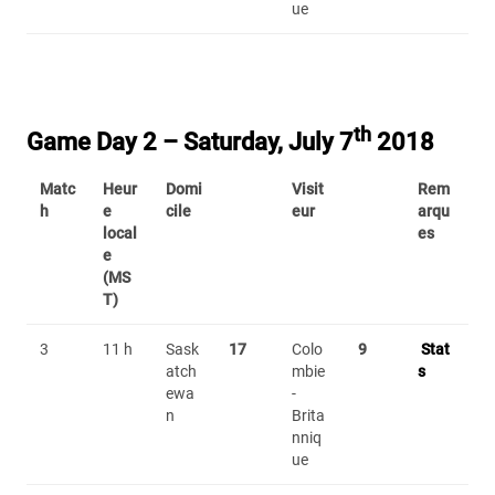
ue
th
Game Day 2 – Saturday, July 7
2018
Matc
Heur
Domi
Visit
Rem
h
e
cile
eur
arqu
local
es
e
(MS
T)
3
11 h
Sask
17
Colo
9
Stat
atch
mbie
s
ewa
-
n
Brita
nniq
ue