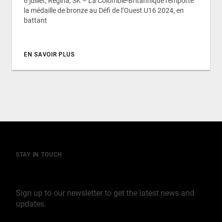
6 juillet, Regina, SK – La Colombie-Britannique remporte
la médaille de bronze au Défi de l’Ouest U16 2024, en
battant
EN SAVOIR PLUS
STAY IN TOUCH
Join our mailing list
Sign up to our newsletter to get the latest news and
updates.