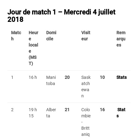
Jour de match 1 – Mercredi 4 juillet
2018
Matc
Heur
Domi
Visit
Rem
h
e
cile
eur
arqu
local
es
e
(MS
T)
1
16 h
Mani
20
Sask
10
Stats
toba
atch
ewa
n
2
19 h
Alber
21
Colo
16
Stat
15
ta
mbie
s
-
Britt
aniq