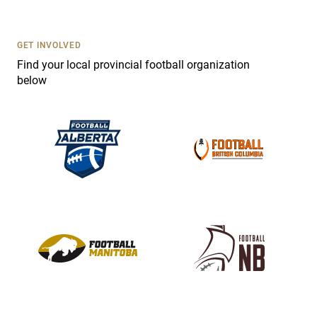
t
U
s
GET INVOLVED
e
Find your local provincial football organization
.
below
P
l
e
a
s
e
l
e
a
v
e
t
h
i