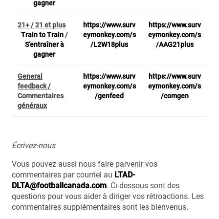
gagner
21+ / 21 et plus
https://www.surv
https://www.surv
Train to Train
/
eymonkey.com/s
eymonkey.com/s
S’entraîner à
/L2W18plus
/AAG21plus
gagner
General
https://www.surv
https://www.surv
feedback /
eymonkey.com/s
eymonkey.com/s
Commentaires
/genfeed
/comgen
généraux
Écrivez-nous
Vous pouvez aussi nous faire parvenir vos
commentaires par courriel au
LTAD-
DLTA@footballcanada.com
. Ci-dessous sont des
questions pour vous aider à diriger vos rétroactions. Les
commentaires supplémentaires sont les bienvenus.