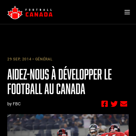
Skip
to
content
29 SEP, 2014
GÉNÉRAL
AIDEZ-NOUS À DÉVELOPPER LE
FOOTBALL AU CANADA
by FBC