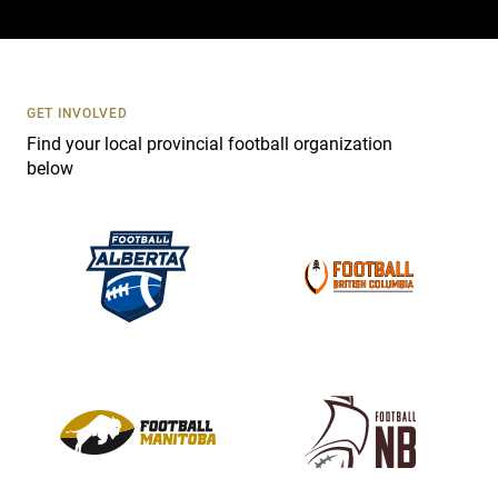
a
c
t
U
s
GET INVOLVED
e
Find your local provincial football organization
.
below
P
l
e
a
s
e
l
e
a
v
e
t
h