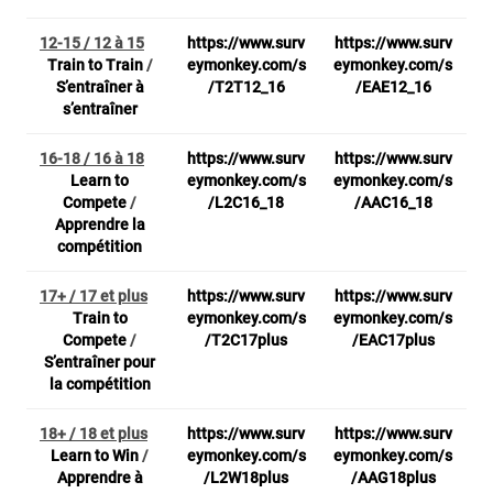
12-15 / 12 à 15
https://www.surv
https://www.surv
Train to Train
/
eymonkey.com/s
eymonkey.com/s
S’entraîner à
/T2T12_16
/EAE12_16
s’entraîner
16-18 / 16 à 18
https://www.surv
https://www.surv
Learn to
eymonkey.com/s
eymonkey.com/s
Compete
/
/L2C16_18
/AAC16_18
Apprendre la
compétition
17+ / 17 et plus
https://www.surv
https://www.surv
Train to
eymonkey.com/s
eymonkey.com/s
Compete
/
/T2C17plus
/EAC17plus
S’entraîner pour
la compétition
18+ / 18 et plus
https://www.surv
https://www.surv
Learn to Win
/
eymonkey.com/s
eymonkey.com/s
Apprendre à
/L2W18plus
/AAG18plus