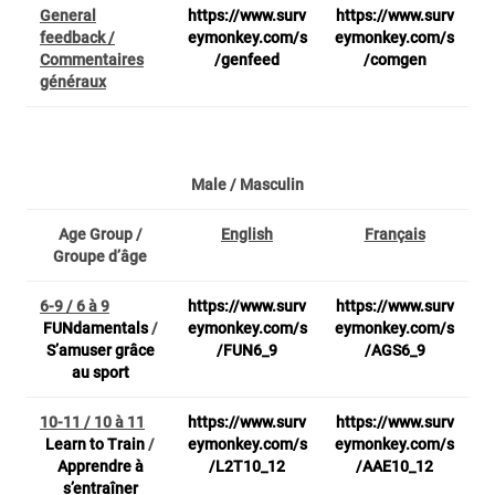
General
https://www.surv
https://www.surv
feedback /
eymonkey.com/s
eymonkey.com/s
Commentaires
/genfeed
/comgen
généraux
Male / Masculin
Age Group /
English
Français
Groupe d’âge
6-9 / 6 à 9
https://www.surv
https://www.surv
FUNdamentals
/
eymonkey.com/s
eymonkey.com/s
S’amuser grâce
/FUN6_9
/AGS6_9
au sport
10-11 / 10 à 11
https://www.surv
https://www.surv
Learn to Train
/
eymonkey.com/s
eymonkey.com/s
Apprendre à
/L2T10_12
/AAE10_12
s’entraîner