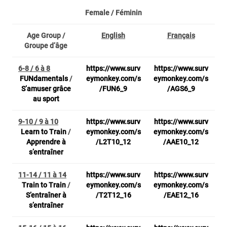
Female /
Féminin
Age Group /
English
Français
Groupe d’âge
6-8 / 6 à 8
https://www.surv
https://www.surv
FUNdamentals
/
eymonkey.com/s
eymonkey.com/s
S’amuser grâce
/FUN6_9
/AGS6_9
au sport
9-10 / 9 à 10
https://www.surv
https://www.surv
Learn to Train
/
eymonkey.com/s
eymonkey.com/s
Apprendre à
/L2T10_12
/AAE10_12
s’entraîner
11-14 / 11 à 14
https://www.surv
https://www.surv
Train to Train
/
eymonkey.com/s
eymonkey.com/s
S’entraîner à
/T2T12_16
/EAE12_16
s’entraîner