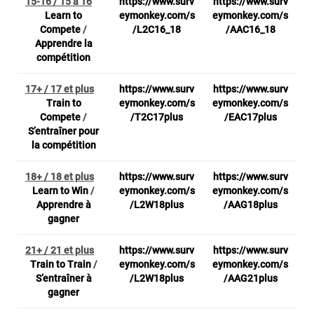
15-16 / 15 à 16
https://www.surv
https://www.surv
Learn to
eymonkey.com/s
eymonkey.com/s
Compete
/
/L2C16_18
/AAC16_18
Apprendre la
compétition
17+ / 17 et plus
https://www.surv
https://www.surv
Train to
eymonkey.com/s
eymonkey.com/s
Compete
/
/T2C17plus
/EAC17plus
S’entraîner pour
la compétition
18+ / 18 et plus
https://www.surv
https://www.surv
Learn to Win
/
eymonkey.com/s
eymonkey.com/s
Apprendre à
/L2W18plus
/AAG18plus
gagner
21+ / 21 et plus
https://www.surv
https://www.surv
Train to Train
/
eymonkey.com/s
eymonkey.com/s
S’entraîner à
/L2W18plus
/AAG21plus
gagner