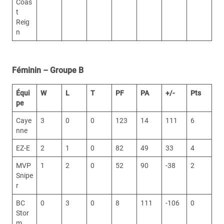
Coas
t
Reig
n
Féminin – Groupe B
Équi
W
L
T
PF
PA
+/-
Pts
pe
Caye
3
0
0
123
14
111
6
nne
EZ-E
2
1
0
82
49
33
4
MVP
1
2
0
52
90
-38
2
Snipe
r
BC
0
3
0
8
111
-106
0
Stor
m