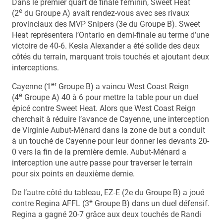
Dans le premier quart de finale féminin, Sweet Heat
e
(2
du Groupe A) avait rendez-vous avec ses rivaux
provinciaux des MVP Snipers (3e du Groupe B). Sweet
Heat représentera l’Ontario en demi-finale au terme d’une
victoire de 40-6. Kesia Alexander a été solide des deux
côtés du terrain, marquant trois touchés et ajoutant deux
interceptions.
er
Cayenne (1
Groupe B) a vaincu West Coast Reign
e
(4
Groupe A) 40 à 6 pour mettre la table pour un duel
épicé contre Sweet Heat. Alors que West Coast Reign
cherchait à réduire l’avance de Cayenne, une interception
de Virginie Aubut-Ménard dans la zone de but a conduit
à un touché de Cayenne pour leur donner les devants 20-
0 vers la fin de la première demie. Aubut-Ménard a
interception une autre passe pour traverser le terrain
pour six points en deuxième demie.
De l’autre côté du tableau, EZ-E (2e du Groupe B) a joué
e
contre Regina AFFL (3
Groupe B) dans un duel défensif.
Regina a gagné 20-7 grâce aux deux touchés de Randi