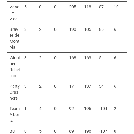
Vanc
5
0
0
205
118
87
10
ity
Vice
Brav
3
2
0
190
105
85
6
es de
Mont
réal
Winni
3
2
0
168
163
5
6
peg
Rebel
lion
Party
3
2
0
171
137
34
6
Cras
hers
Team
1
4
0
92
196
-104
2
Alber
ta
BC
0
5
0
89
196
-107
0