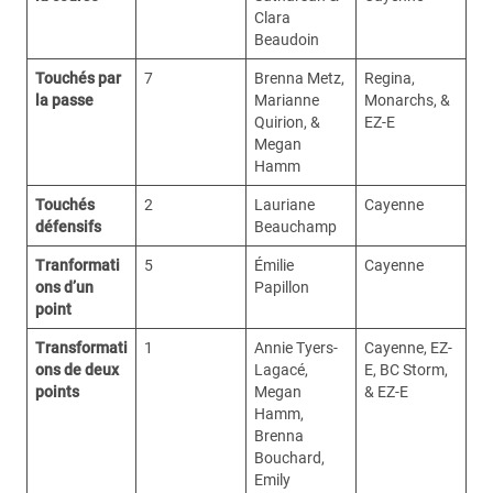
Clara
Beaudoin
Touchés par
7
Brenna Metz,
Regina,
la passe
Marianne
Monarchs, &
Quirion, &
EZ-E
Megan
Hamm
Touchés
2
Lauriane
Cayenne
défensifs
Beauchamp
Tranformati
5
Émilie
Cayenne
ons d’un
Papillon
point
Transformati
1
Annie Tyers-
Cayenne, EZ-
ons de deux
Lagacé,
E, BC Storm,
points
Megan
& EZ-E
Hamm,
Brenna
Bouchard,
Emily