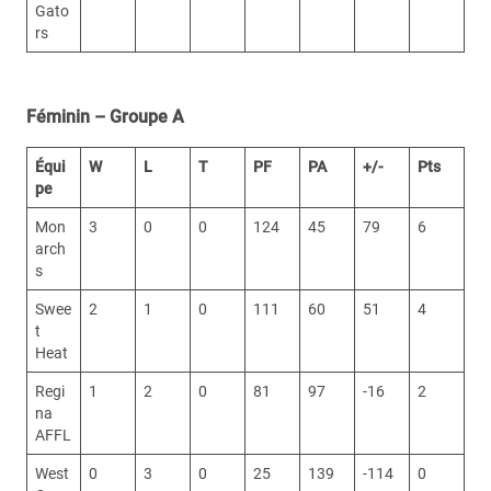
Gato
rs
Féminin – Groupe A
Équi
W
L
T
PF
PA
+/-
Pts
pe
Mon
3
0
0
124
45
79
6
arch
s
Swee
2
1
0
111
60
51
4
t
Heat
Regi
1
2
0
81
97
-16
2
na
AFFL
West
0
3
0
25
139
-114
0