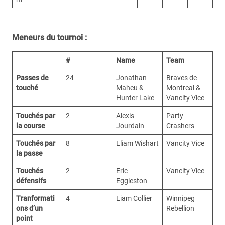
Meneurs du tournoi :
#
Name
Team
Passes de
24
Jonathan
Braves de
touché
Maheu &
Montreal &
Hunter Lake
Vancity Vice
Touchés par
2
Alexis
Party
la course
Jourdain
Crashers
Touchés par
8
Lliam Wishart
Vancity Vice
la passe
Touchés
2
Eric
Vancity Vice
défensifs
Eggleston
Tranformati
4
Liam Collier
Winnipeg
ons d’un
Rebellion
point