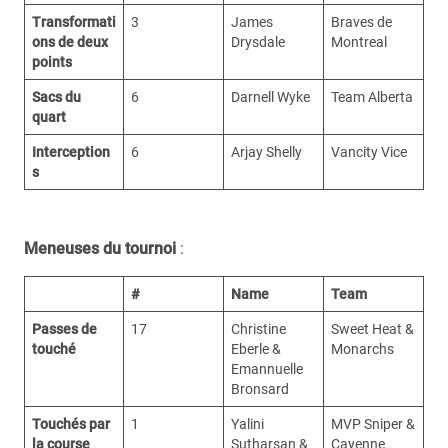
Transformati
3
James
Braves de
ons de deux
Drysdale
Montreal
points
Sacs du
6
Darnell Wyke
Team Alberta
quart
Interception
6
Arjay Shelly
Vancity Vice
s
Meneuses du tournoi
:
#
Name
Team
Passes de
17
Christine
Sweet Heat &
touché
Eberle &
Monarchs
Emannuelle
Bronsard
Touchés par
1
Yalini
MVP Sniper &
la course
Sutharsan &
Cayenne