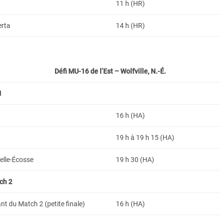
11 h (HR)
erta
14 h (HR)
Défi MU-16 de l’Est – Wolfville, N.-É.
1
16 h (HA)
19 h à 19 h 15 (HA)
elle-Écosse
19 h 30 (HA)
ch 2
t du Match 2 (petite finale)
16 h (HA)