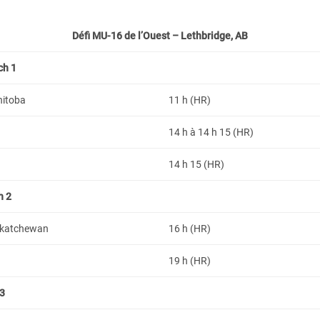
Défi MU-16 de l’Ouest – Lethbridge, AB
ch 1
nitoba
11 h (HR)
14 h à 14 h 15 (HR)
14 h 15 (HR)
h 2
askatchewan
16 h (HR)
19 h (HR)
 3