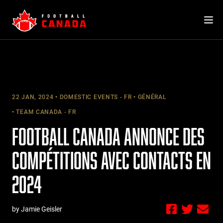
Skip
to
content
22 JAN, 2024
DOMESTIC EVENTS - FR
GÉNÉRAL
TEAM CANADA - FR
FOOTBALL CANADA ANNONCE DES
COMPÉTITIONS AVEC CONTACTS EN
2024
by Jamie Geisler