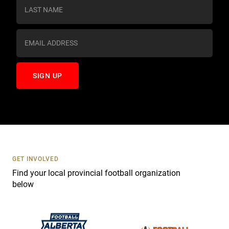
s
t
a
n
t
C
o
n
t
a
c
t
U
s
GET INVOLVED
e
Find your local provincial football organization
.
below
P
l
e
a