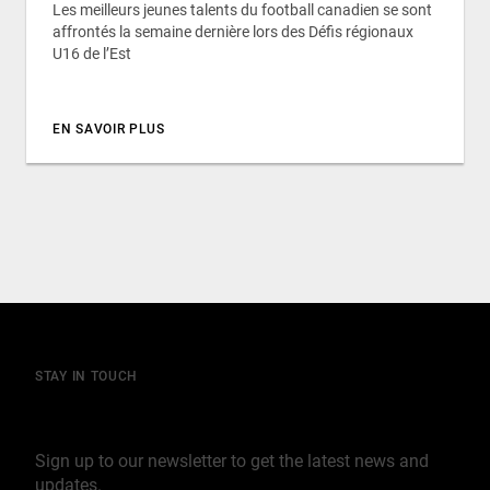
Les meilleurs jeunes talents du football canadien se sont
affrontés la semaine dernière lors des Défis régionaux
U16 de l’Est
EN SAVOIR PLUS
STAY IN TOUCH
Join our mailing list
Sign up to our newsletter to get the latest news and
updates.