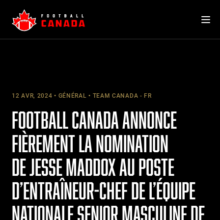
Skip
to
content
12 AVR, 2024
GÉNÉRAL
TEAM CANADA - FR
FOOTBALL CANADA ANNONCE
FIÈREMENT LA NOMINATION
DE JESSE MADDOX AU POSTE
D’ENTRAÎNEUR-CHEF DE L’ÉQUIPE
NATIONALE SENIOR MASCULINE DE