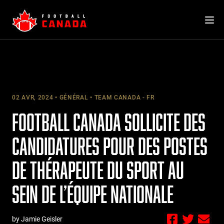
Skip
to
content
02 AVR, 2024
GÉNÉRAL
TEAM CANADA - FR
FOOTBALL CANADA SOLLICITE DES
CANDIDATURES POUR DES POSTES
DE THÉRAPEUTE DU SPORT AU
SEIN DE L’ÉQUIPE NATIONALE
by Jamie Geisler