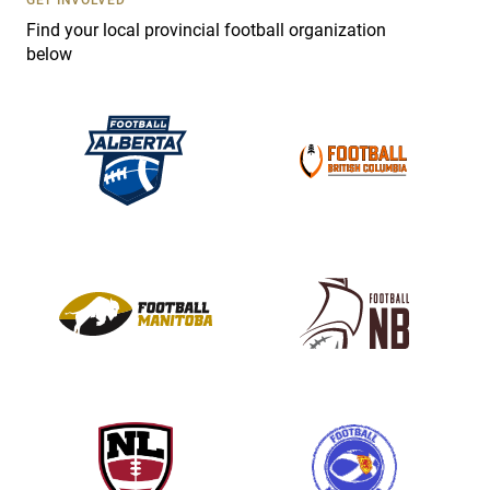
e
Find your local provincial football organization
.
below
P
l
e
a
s
e
l
e
a
v
e
t
h
i
s
f
i