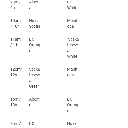
9am /
Albert
BC
9h
a
White
10am
Nova
Manit
/ 10h
Scotia
oba
11am
BC
Saska
/ 11h
Orang
tchew
e
an
White
12pm/
Saska
Manit
12h
tchew
oba
an
Green
1pm /
Albert
BC
13h
a
Orang
e
2pm /
BC
Nova