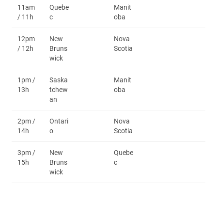
11am
Quebe
Manit
/ 11h
c
oba
12pm
New
Nova
/ 12h
Bruns
Scotia
wick
1pm /
Saska
Manit
13h
tchew
oba
an
2pm /
Ontari
Nova
14h
o
Scotia
3pm /
New
Quebe
15h
Bruns
c
wick