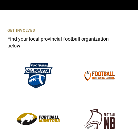
a
c
t
U
s
GET INVOLVED
e
Find your local provincial football organization
.
below
P
l
e
a
s
e
l
e
a
v
e
t
h