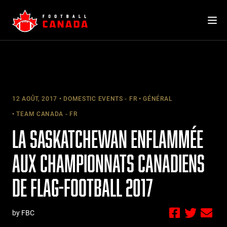
Skip
to
content
12 AOÛT, 2017
DOMESTIC EVENTS - FR
GÉNÉRAL
TEAM CANADA - FR
LA SASKATCHEWAN ENFLAMMÉE
AUX CHAMPIONNATS CANADIENS
DE FLAG-FOOTBALL 2017
by FBC