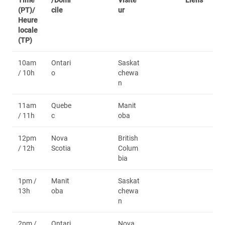
Time
/Domi
Visite
Liens
(PT)/
cile
ur
Heure
locale
(TP)
10am
Ontari
Saskat
/ 10h
o
chewa
n
11am
Quebe
Manit
/ 11h
c
oba
12pm
Nova
British
/ 12h
Scotia
Colum
bia
1pm /
Manit
Saskat
13h
oba
chewa
n
2pm /
Ontari
Nova