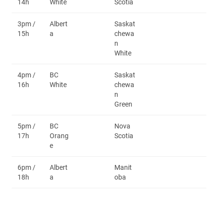
14h
White
Scotia
3pm /
Albert
Saskat
15h
a
chewa
n
White
4pm /
BC
Saskat
16h
White
chewa
n
Green
5pm /
BC
Nova
17h
Orang
Scotia
e
6pm /
Albert
Manit
18h
a
oba