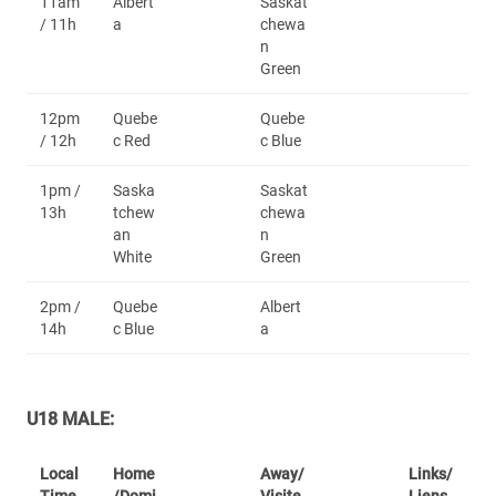
11am
Albert
Saskat
/ 11h
a
chewa
n
Green
12pm
Quebe
Quebe
/ 12h
c Red
c Blue
1pm /
Saska
Saskat
13h
tchew
chewa
an
n
White
Green
2pm /
Quebe
Albert
14h
c Blue
a
U18 MALE:
Local
Home
Away/
Links/