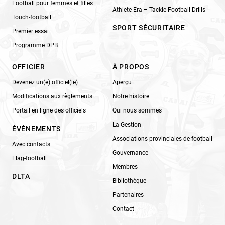
Football pour femmes et filles
Athlete Era – Tackle Football Drills
Touch-football
SPORT SÉCURITAIRE
Premier essai
Programme DPB
OFFICIER
À PROPOS
Devenez un(e) officiel(le)
Aperçu
Modifications aux règlements
Notre histoire
Portail en ligne des officiels
Qui nous sommes
La Gestion
ÉVÉNEMENTS
Associations provinciales de football
Avec contacts
Gouvernance
Flag-football
Membres
DLTA
Bibliothèque
Partenaires
Contact