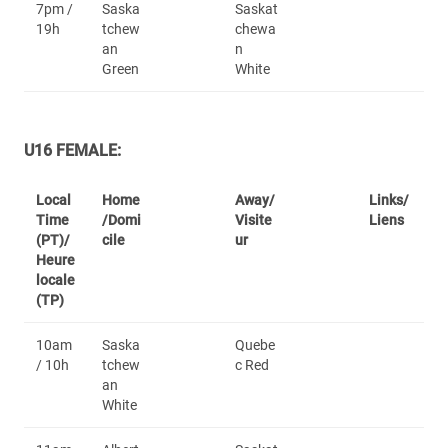
7pm /
Saska
Saskat
19h
tchew
chewa
an
n
Green
White
U16 FEMALE:
Local
Home
Away/
Links/
Time
/Domi
Visite
Liens
(PT)/
cile
ur
Heure
locale
(TP)
10am
Saska
Quebe
/ 10h
tchew
c Red
an
White