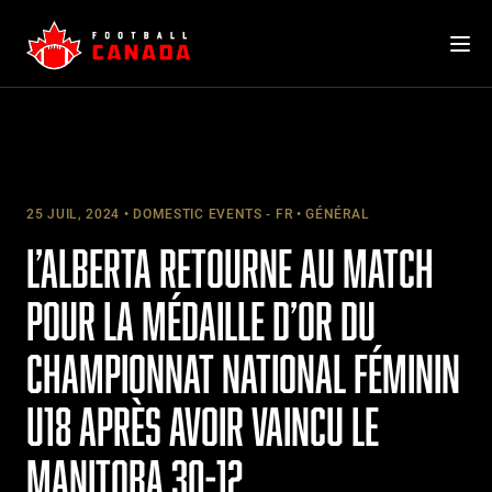
Skip
to
content
25 JUIL, 2024
DOMESTIC EVENTS - FR
GÉNÉRAL
L’ALBERTA RETOURNE AU MATCH
POUR LA MÉDAILLE D’OR DU
CHAMPIONNAT NATIONAL FÉMININ
U18 APRÈS AVOIR VAINCU LE
MANITOBA 30-12