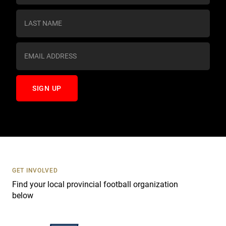
n
s
t
a
n
t
C
o
n
t
a
c
t
U
s
GET INVOLVED
e
Find your local provincial football organization
.
below
P
l
e