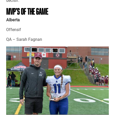
décisif.
MVP’S OF THE GAME
Alberta
Offensif
QA – Sarah Fagnan