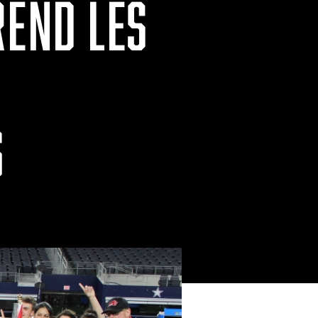
REND LES
6