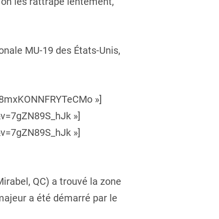
u’on les rattrape lentement,
ionale MU-19 des États-Unis,
s4B8mxKONNFRYTeCMo »]
&v=7gZN89S_hJk »]
&v=7gZN89S_hJk »]
irabel, QC) a trouvé la zone
majeur a été démarré par le