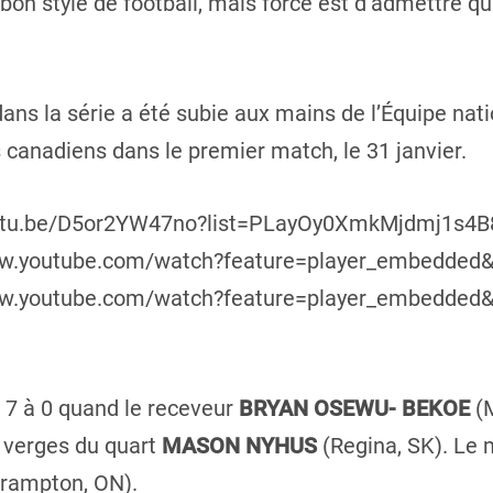
n bon style de football, mais force est d’admettre q
ans la série a été subie aux mains de l’Équipe nat
canadiens dans le premier match, le 31 janvier.
//youtu.be/D5or2YW47no?list=PLayOy0XmkMjdmj1
/www.youtube.com/watch?feature=player_embedded
/www.youtube.com/watch?feature=player_embedded
 7 à 0 quand le receveur
BRYAN OSEWU- BEKOE
(M
q verges du quart
MASON NYHUS
(Regina, SK). Le 
Brampton, ON).