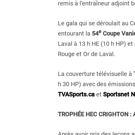
remis à l’entraîneur adjoint 
Le gala qui se déroulait au C
e
entourant la
54
Coupe Vanie
Laval à 13 h HE (10 h HP) et
Rouge et Or de Laval.
La couverture télévisuelle à
h 30 HP) avec des émissions
TVASports.ca
et
Sportsnet
TROPHÉE HEC CRIGHTON : A
Après avoir pris des leçons 