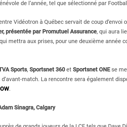
bénévole de l’année, tel que sélectionné par Footba
entre Vidéotron à Québec servait de coup d’envoi of
r, présentée par Promutuel Assurance
, qui aura l
 qui mettra aux prises, pour une deuxième année c
TVA Sports
,
Sportsnet 360
et
Sportsnet ONE
se met
 d’avant-match. La rencontre sera également dispo
 NOW
.
dam Sinagra, Calgary
auprès de grands joueurs de la LCF tels que Dave D