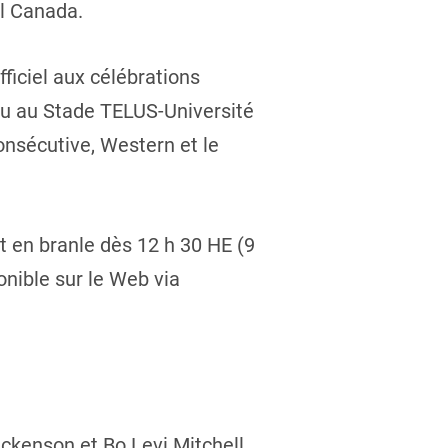
ll Canada.
ficiel aux célébrations
ieu au Stade TELUS-Université
onsécutive, Western et le
 en branle dès 12 h 30 HE (9
nible sur le Web via
ickenson et Bo Levi Mitchell