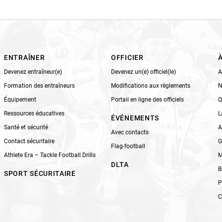
i
s
f
i
e
l
ENTRAÎNER
OFFICIER
d
Devenez entraîneur(e)
Devenez un(e) officiel(le)
A
b
Formation des entraîneurs
Modifications aux règlements
N
l
Équipement
Portail en ligne des officiels
Q
a
n
Ressources éducatives
L
ÉVÉNEMENTS
k
Santé et sécurité
A
Avec contacts
.
Contact sécuritaire
G
Flag-football
Athlete Era – Tackle Football Drills
M
DLTA
B
SPORT SÉCURITAIRE
P
C