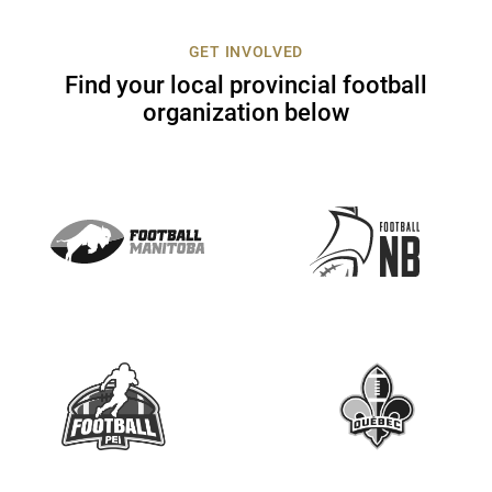
c
t
GET INVOLVED
U
Find your local provincial football
s
organization below
e
.
P
l
e
a
s
e
l
e
a
v
e
t
h