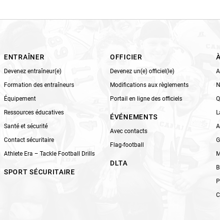
i
s
f
i
e
l
ENTRAÎNER
OFFICIER
d
Devenez entraîneur(e)
Devenez un(e) officiel(le)
A
b
Formation des entraîneurs
Modifications aux règlements
N
l
Équipement
Portail en ligne des officiels
Q
a
n
Ressources éducatives
L
ÉVÉNEMENTS
k
Santé et sécurité
A
Avec contacts
.
Contact sécuritaire
G
Flag-football
Athlete Era – Tackle Football Drills
M
DLTA
B
SPORT SÉCURITAIRE
P
C