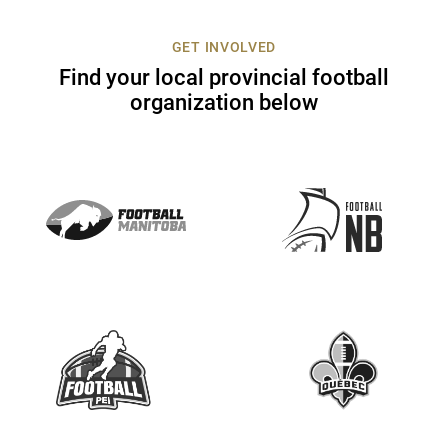
c
t
GET INVOLVED
U
Find your local provincial football
s
organization below
e
.
P
l
e
a
s
e
l
e
a
v
e
t
h