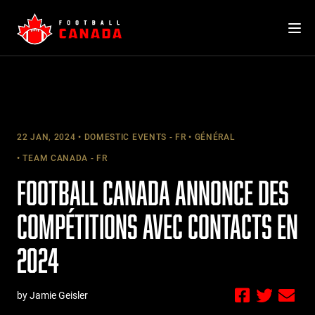
Skip
to
content
22 JAN, 2024
DOMESTIC EVENTS - FR
GÉNÉRAL
TEAM CANADA - FR
FOOTBALL CANADA ANNONCE DES
COMPÉTITIONS AVEC CONTACTS EN
2024
by Jamie Geisler