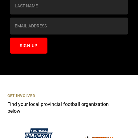
s
t
a
n
t
C
o
n
t
a
c
t
U
s
GET INVOLVED
e
Find your local provincial football organization
.
below
P
l
e
a