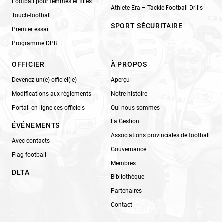
Football pour femmes et filles
Athlete Era – Tackle Football Drills
Touch-football
SPORT SÉCURITAIRE
Premier essai
Programme DPB
OFFICIER
À PROPOS
Devenez un(e) officiel(le)
Aperçu
Modifications aux règlements
Notre histoire
Portail en ligne des officiels
Qui nous sommes
La Gestion
ÉVÉNEMENTS
Associations provinciales de football
Avec contacts
Gouvernance
Flag-football
Membres
DLTA
Bibliothèque
Partenaires
Contact