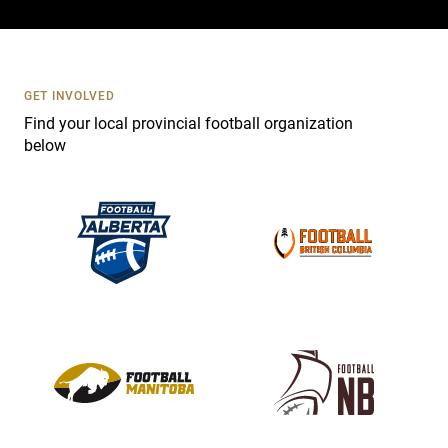
c
t
U
s
GET INVOLVED
e
Find your local provincial football organization
.
below
P
l
e
a
s
e
l
e
a
v
e
t
h