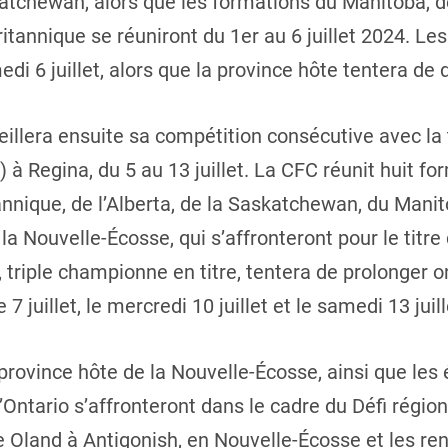
katchewan, alors que les formations du Manitoba, 
ritannique se réuniront du 1er au 6 juillet 2024. L
medi 6 juillet, alors que la province hôte tentera de 
llera ensuite sa compétition consécutive avec la t
à Regina, du 5 au 13 juillet. La CFC réunit huit f
nnique, de l’Alberta, de la Saskatchewan, du Manito
a Nouvelle-Écosse, qui s’affronteront pour le titr
 triple championne en titre, tentera de prolonger 
 juillet, le mercredi 10 juillet et le samedi 13 juill
a province hôte de la Nouvelle-Écosse, ainsi que le
Ontario s’affronteront dans le cadre du Défi région
de Oland à Antigonish, en Nouvelle-Écosse et les re