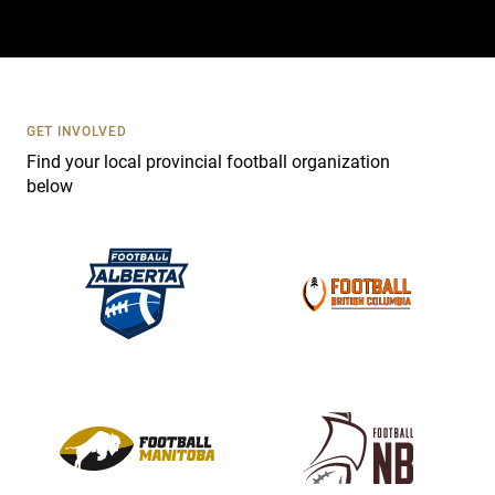
a
c
t
U
s
GET INVOLVED
e
Find your local provincial football organization
.
below
P
l
e
a
s
e
l
e
a
v
e
t