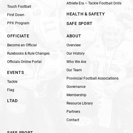
Athlete Era – Tackle Football Drills
Touch Football
HEALTH & SAFETY
First Down
PPK Program
SAFE SPORT
OFFICIATE
ABOUT
Become an Official
Overview
Rulebooks & Rule Changes
Our History
Officials Online Portal
Who We Are
Our Team
EVENTS
Provincial Football Associations
Tackle
Governance
Flag
Membership
LTAD
Resource Library
Partners
Contact
SAFE SPORT