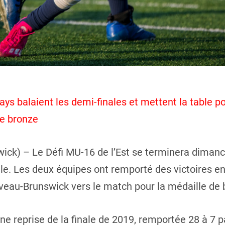
ys balaient les demi-finales et mettent la table po
de bronze
k) – Le Défi MU-16 de l’Est se terminera dimanc
ale. Les deux équipes ont remporté des victoires en
veau-Brunswick vers le match pour la médaille de 
e reprise de la finale de 2019, remportée 28 à 7 p