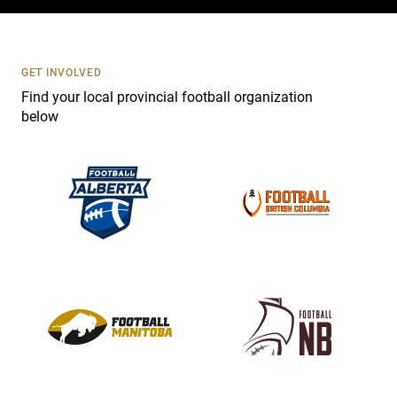
c
t
U
s
GET INVOLVED
e
Find your local provincial football organization
.
below
P
l
e
a
s
e
l
e
a
v
e
t
h
i