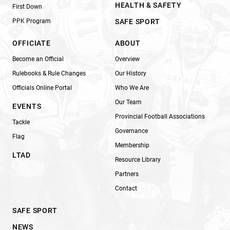
HEALTH & SAFETY
First Down
PPK Program
SAFE SPORT
OFFICIATE
ABOUT
Become an Official
Overview
Rulebooks & Rule Changes
Our History
Officials Online Portal
Who We Are
Our Team
EVENTS
Provincial Football Associations
Tackle
Governance
Flag
Membership
LTAD
Resource Library
Partners
Contact
SAFE SPORT
NEWS