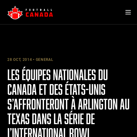
Skip
to
content
28 OCT, 2014
GENERAL
LES ÉQUIPES NATIONALES DU
CANADA ET DES ÉTATS-UNIS
S’AFFRONTERONT À ARLINGTON AU
TEXAS DANS LA SÉRIE DE
L’INTERNATIONAL BOWL