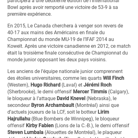
participera à une deuxième édition de l’International
Bowl après avoir remporté une victoire de 53-9 à sa
première expérience.
En 2015, Le Canada cherchera à venger son revers de
40-17 aux mains des Américains en finale du
Championnat du monde MU-19 de l’IFAF 2014 au
Koweït. Après une victoire canadienne en 2012, ce match
était la troisième finale consécutive de Championnat du
monde junior opposant les deux pays voisins.
Les anciens de l’équipe nationale junior comprennent
des étoiles universitaires, comme les quarts
Will Finch
(Western),
Hugo Richard
(Laval) et
Jérémi
Roch
(Sherbrooke), le demi offensif
Mercer Timmis
(Calgary),
le bloqueur à l’attaque
David Knevel
(Nebraska), le
secondeur
Byron Archambault
(Montréal) ainsi que
d’actuels joueurs de la LCF, soit le botteur
Lirim
Hajrullahu
(Blue Bombers de Winnipeg), le bloqueur
offensif
Kirby Fabien
(Lions de la C.-B.), le demi offensif
Steven Lumbala
(Alouettes de Montréal), le plaqueur